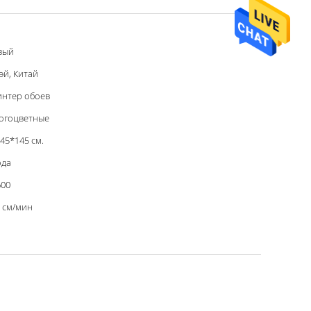
вый
эй, Китай
интер обоев
огоцветные
45*145 см.
ода
600
 см/мин