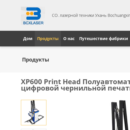
CO. лазерной техники Ухань Bochuangxing
Дом
Продукты
О нас
Путешествие фабрики
Продукты
XP600 Print Head Полуавтом
цифровой чернильной печати