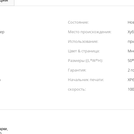
Состояние:
Но
тер
Место происхождения:
Хуб
Использование:
пр
Цвет & страница:
Мн
Размеры ((L*W*H):
50*
Гарантия:
2 г
а
Начальник печати:
XP
скорость:
100
арки,
)