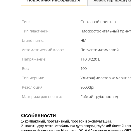
Тип:
Стекловой принтер
Тип пластинки:
Плоскостроительный прин
brand name:
HM
Автоматический класс:
Полуавтоматический
Напряжение:
110 В/220 В
Вес:
100
Тип чернил:
Ультрафиолетовые чернил
Резолюция:
9600dpi
Материал для печати:
Гибкий трубопровод
Особенности
1- компактный, портативный, простой в эксплуатации.
2. начать дугу легко, стабильная дуга сварки, глубокий бассейн св
хорошая форма сварки Инвертор DC MMA сварная машина (IGBT