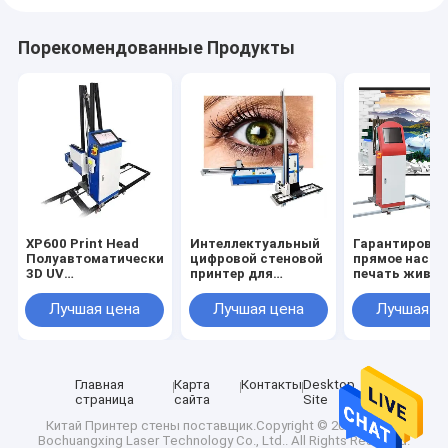
Порекомендованные Продукты
XP600 Print Head
Интеллектуальный
Гарантирован
Полуавтоматический
цифровой стеновой
прямое насте
3D UV
принтер для
печать живоп
вертикальный
металлического
3d машина 21
настенный принтер
керамического
размер печати
Лучшая цена
Лучшая цена
Лучшая ц
для цифровой
стекла,
обслуживани
чернильной печати
чернильного струя
ремонтом на 
лаков на стенах
для искусства
древесины в
машиностроительных
Главная
Карта
Контакты
Desktop
цехах
страница
сайта
Site
Китай Принтер стены
поставщик.Copyright © 2025 Wuhan
Bochuangxing Laser Technology Co., Ltd.. All Rights Reserved.