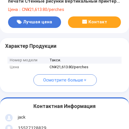
печати Стенные рисунки Вертикальный принтер
Высота Цвет Стенный принтер 100%
Цена：CN¥21,613.80/perches
протестирован
Лучшая цена
Контакт
Характер Продукции
Номер модели
Такси.
Цена
CN¥21,613.80/perches
Осмотрите больше
Контактная Информация
jack
15527128829