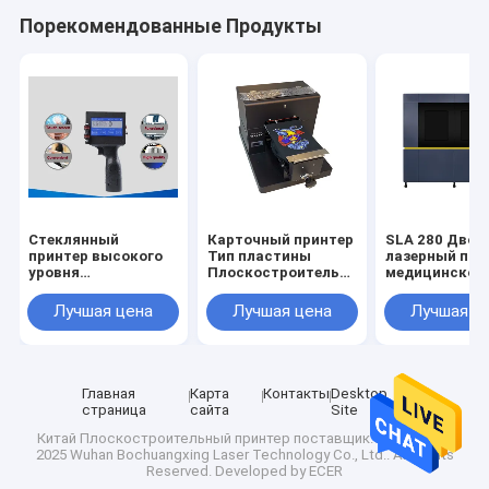
Порекомендованные Продукты
Стеклянный
Карточный принтер
SLA 280 Двой
принтер высокого
Тип пластины
лазерный при
уровня
Плоскостроительный
медицинског
безопасности для
принтер
класса 3D-пе
нужд кодирования
Многофункциональный
для нержаве
Лучшая цена
Лучшая цена
Лучшая ц
даты на
ультрафиолетовый
стали / титан
портативных
струйный принтер
частей из ме
пластиковых
для корпуса для
сплава
металлах
мобильных
телефонов / 3D
Главная
Карта
Контакты
Desktop
рельеф / одежда
страница
сайта
Site
Китай Плоскостроительный принтер
поставщик.Copyright ©
2025 Wuhan Bochuangxing Laser Technology Co., Ltd.. All Rights
Reserved. Developed by
ECER