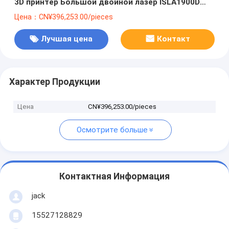
3D принтер Большой двойной лазер ISLA1900D
для приложений прототипирования
Цена：CN¥396,253.00/pieces
Лучшая цена
Контакт
Характер Продукции
Цена
CN¥396,253.00/pieces
Осмотрите больше
Контактная Информация
jack
15527128829