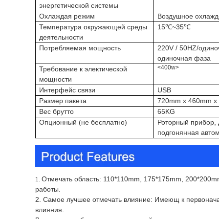
энергетической системы
Охлаждая режим
Воздушное охлажд
Температура окружающей среды
15℃~35℃
деятельности
Потребляемая мощность
220V / 50HZ/одино
одиночная фаза
<400w>
Требование к электической
мощности
Интерфейс связи
USB
Размер пакета
720mm x 460mm x
Вес брутто
65KG
Опционный (не бесплатно)
Роторный прибор, 
подгонянная авто
Отмечать область: 110*110mm, 175*175mm, 200*200mm
1.
работы.
2. Самое лучшее отмечать влияние: Имеющ к первоначал
влияния.