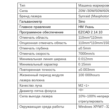
Тип
Машина маркировк
Сила
20W /30W/50W/60
Бренд лазера
Synraid (Maxphoto
Гальванометр
Sino
Главное правление
HM Ухань
Программное обеспечение
EZCAD 2.14.10
Отмечать область
110mm*110mm
Опционная отмечать область
110mm*110mm/15
Отмечать глубина
≤0.5mm
Отмечать скорость
7000mm/s
Минимальная линия ширина
0.012mm
Минимальный характер
0.15mm
Повторенная точность
±0.003mm
Жизненный период модуля
100 000hours
лазера волокна
Качество луча
M2
<1>
<0>
Диаметр пятна фокуса
Сила выхода лазера
10%~100% непреры
отрегулировать
Окружающая среда работы
Windows XP/W7--32/