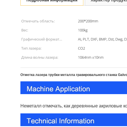
Отмечать область:
200*200mm
Вес:
100kg
Графический формат
AI, PLT, DXF, BMP, Dst, Dwg, 
поддержал:
Тип лазера:
СО2
Длина волны лазера:
1064nm ±10nm
Отметка лазера трубки металла гравировального станка Gal
Неметалл отмечать, как деревянные акриловые 