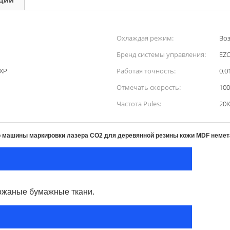
Охлаждая режим:
Во
Бренд системы управления:
EZ
DXP
Работая точность:
0.
Отмечать скорость:
10
Частота Pules:
20
vo машины маркировки лазера СО2 для деревянной резины кожи MDF неме
кожаные бумажные ткани.