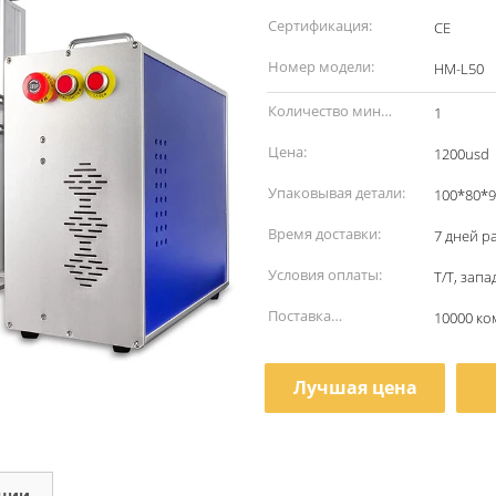
наименование:
Сертификация:
CE
Номер модели:
HM-L50
Количество мин
1
заказа:
Цена:
1200usd
Упаковывая детали:
100*80*
Время доставки:
7 дней р
Условия оплаты:
T/T, зап
Поставка
10000 ко
способности:
Лучшая цена
кции