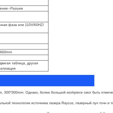
ение--Разъем
чная фаза или 110V/60HZ/
 660mm
двигая таблица, другая
матизация
, 300*300mm. Однако, более большой workpiece смог быть отмече
ьной технологии источника лазера Raycus, лазерный луч точн и т