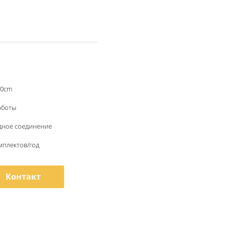
90cm
аботы
адное соединение
мплектов/год
Контакт