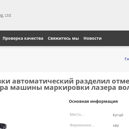
, Ltd.
Проверка качества
Свяжитесь мы
Новости
Гл
вки автоматический разделил отме
зера машины маркировки лазера в
Основная информация
Место
Китай
происхождения:
Фирменное
HM