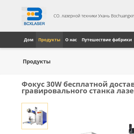
CO. лазерной техники Ухань Bochuangxing
Дом
Продукты
О нас
Путешествие фабрики
Продукты
Фокус 30W бесплатной доста
гравировального станка ла