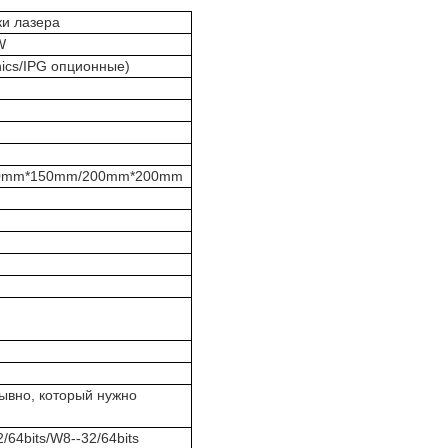
и лазера
W
nics/IPG опционные)
0mm*150mm/200mm*200mm
вно, который нужно
64bits/W8--32/64bits