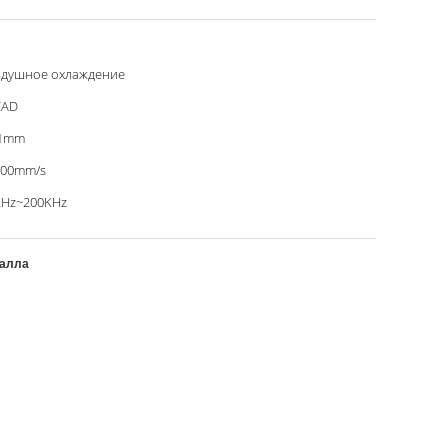
здушное охлаждение
CAD
01mm
000mm/s
KHz~200KHz
талла