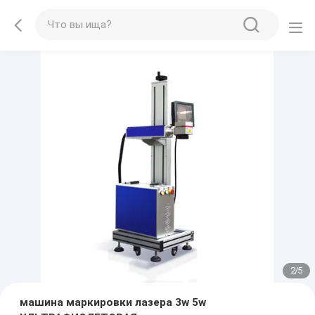
2
/
5
машина маркировки лазера 3w 5w