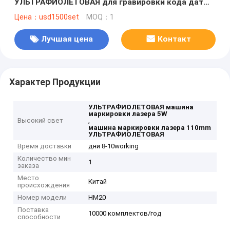
УЛЬТРАФИОЛЕТОВАЯ для гравировки кода даты
логотипа коробки стекольной бумаги
Цена：usd1500set
MOQ：1
Лучшая цена
Контакт
Характер Продукции
УЛЬТРАФИОЛЕТОВАЯ машина
маркировки лазера 5W
Высокий свет
,
машина маркировки лазера 110mm
УЛЬТРАФИОЛЕТОВАЯ
Время доставки
дни 8-10working
Количество мин
1
заказа
Место
Китай
происхождения
Номер модели
HM20
Поставка
10000 комплектов/год
способности