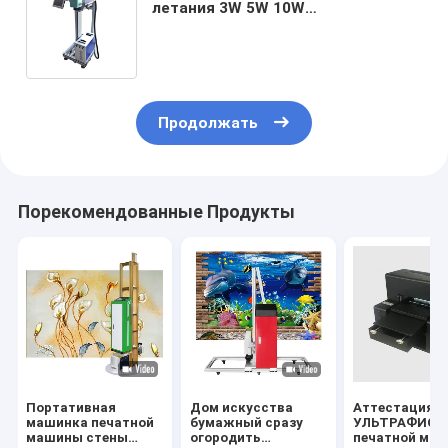
летания 3W 5W 10W
УЛЬТРАФИОЛЕТОВАЯ для
маркировки производственной
линии
Продолжать
Порекомендованные Продукты
Портативная
Дом искусства
Аттестация C
машинка печатной
бумажный сразу
УЛЬТРАФИОЛ
машины стены
огородить
печатной ма