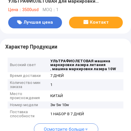
УЛЬТРАФИОЛЕТОВАЯ для маркировки
производственной линии
Цена：3500usd
MOQ：1
Лучшая цена
Контакт
Характер Продукции
УЛЬТРАФИОЛЕТОВАЯ машина
Высокий свет
маркировки лазера летания
,
машина маркировки лазера 10W
Время доставки
7 ДНЕЙ
Количество мин
1
заказа
Место
КИТАЙ
происхождения
Номер модели
3w 5w 10w
Поставка
1 НАБОР В 7 ДНЕЙ
способности
Осмотрите больше