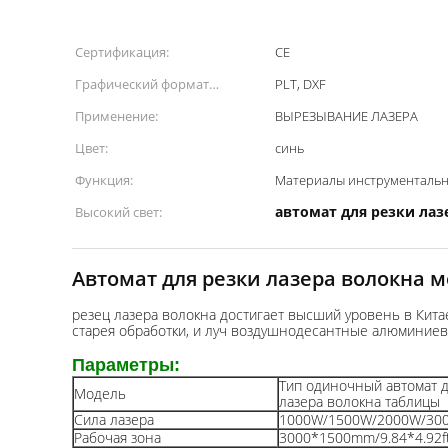
Сертификация:
CE
Графический формат
PLT, DXF
поддержал:
Применение:
ВЫРЕЗЫВАНИЕ ЛАЗЕРА
Цвет:
синь
Функция:
Материалы инструментальн
автомат для резки лаз
Высокий свет:
Автомат для резки лазера волокна 
резец лазера волокна достигает высший уровень в Кита
старея обработки, и луч воздушнодесантные алюминиевы
Параметры:
Тип одиночный автомат 
Модель
лазера волокна таблицы
Сила лазера
1000W/1500W/2000W/30
Рабочая зона
3000*1500mm/9.84*4.92f