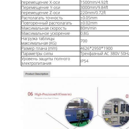
перемещение X-оси
1500mm/4.92ft
Перемещение Y-osи
3000mm/9.84ft
перемещение Z-оси
220mm/0.72ft
Располагать точность
±0.05mm
Повторенный располагать
±0.02mm
Максимальная скорость
80m/min
Максимальное ускорение
0.8G
Нагрузка таблицы
700
максимальная (KG)
Размер плана (mm)
4626*2950*1900
Параметры силы
Трехфазный AC 380V 50H
Уровень защиты полного
IP54
электропитания