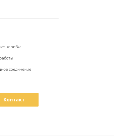
ная коробка
 работы
адное соединение
Контакт