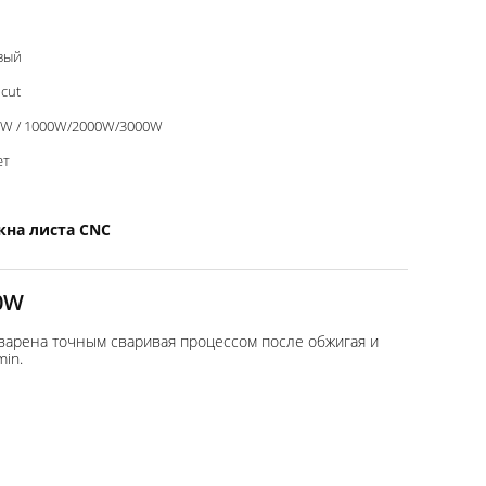
вый
cut
0W / 1000W/2000W/3000W
ет
кна листа CNC
0W
сварена точным сваривая процессом после обжигая и
in.