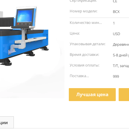
Сертификация:
CE
Номер модели:
BCX
Количество мин
1
заказа:
Цена:
USD
Упаковывая детали:
Деревян
Время доставки:
5-8 дней
Условия оплаты:
T/T, зап
Поставка
999
способности:
Лучшая цена
кции