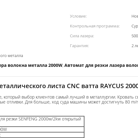
Условие:
Но
Контрольная программа:
Cyp
Сила лазера:
50
Гарантия:
2 л
ого металла
ера волокна металла 2000W
Автомат для резки лазера воло
,
металлического листа CNC ватта RAYCUS 200
е, который выбор клиентов самый лучший в металлургии. Кровать 
е отливки. Для больше, ход суда машины может достигнуть 80 m/m
для резки SENFENG 2000w/2kw открытый
00W
t