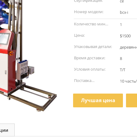
Сертификация:
ce
Номер модели:
bcx-i
Количество мин
1
заказа:
Цена:
$1500
Упаковывая детали:
деревян
Время доставки:
8
Условия оплаты:
T/T
Поставка
10 часть
способности:
Лучшая цена
кции