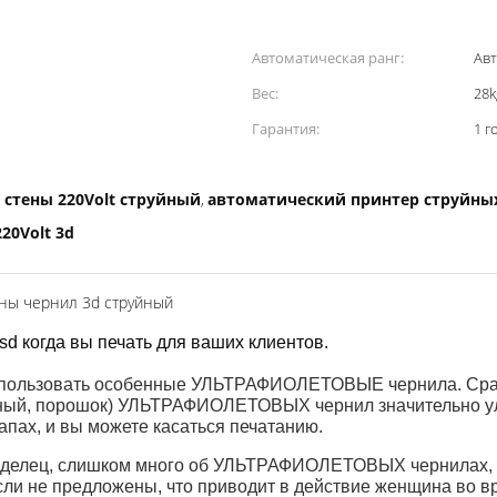
Автоматическая ранг:
Ав
Вес:
28k
Гарантия:
1 г
 стены 220Volt струйный
автоматический принтер струйны
,
20Volt 3d
ы чернил 3d струйный
sd когда вы печать для ваших клиентов.
льзовать особенные УЛЬТРАФИОЛЕТОВЫЕ чернила. Сравн
тный, порошок) УЛЬТРАФИОЛЕТОВЫХ чернил значительно у
апах, и вы можете касаться печатанию.
аделец, слишком много об УЛЬТРАФИОЛЕТОВЫХ чернилах, э
сли не предложены, что приводит в действие женщина во в