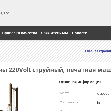
, Ltd.
Проверка качества
Свяжитесь мы
Новости
Главная страни
ны 220Volt струйный, печатная маш
Основная информация
Место
фарфор
происхождения:
Фирменное
bcx
наименование: