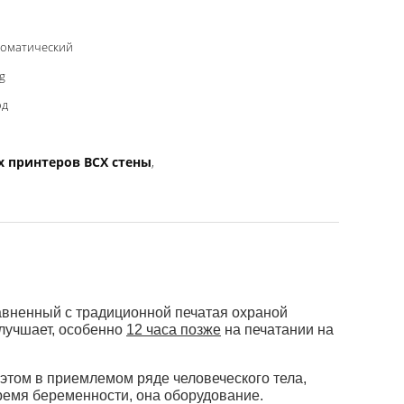
томатический
g
од
х принтеров BCX стены
,
енный с традиционной печатая охраной
лучшает, особенно
12 часа позже
на печатании на
том в приемлемом ряде человеческого тела,
ремя беременности, она оборудование.