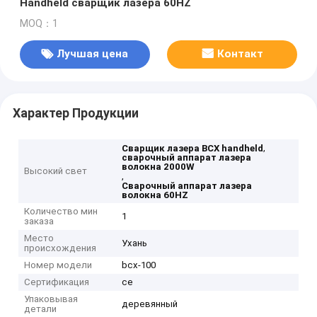
Handheld сварщик лазера 60HZ
MOQ：1
Лучшая цена
Контакт
Характер Продукции
,
Сварщик лазера BCX handheld
сварочный аппарат лазера
волокна 2000W
Высокий свет
,
Сварочный аппарат лазера
волокна 60HZ
Количество мин
1
заказа
Место
Ухань
происхождения
Номер модели
bcx-100
Сертификация
ce
Упаковывая
деревянный
детали